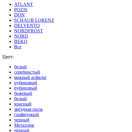
ATLANT
POZIS
DON
SCHAUB LORENZ
DELVENTO
NORDFROST
NORD
BEKO
Все
Цвет:
белый
серебристый
мокрый асфальт
рубиновый
рубиновый
бежевый
белый
красный
звёздная пыль
графитовый
черный
Металлик
чёрный