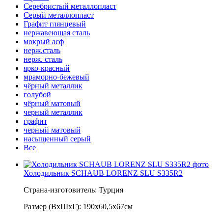
Серебристый металлопласт
Серый металлопласт
Графит глянцевый
нержавеющая сталь
мокрый асф
нерж.сталь
нерж. сталь
ярко-красный
мраморно-бежевый
чёрный металлик
голубой
чёрный матовый
черный металлик
графит
черный матовый
насыщенный серый
Все
Холодильник SCHAUB LORENZ SLU S335R2
Страна-изготовитель: Турция
Размер (ВхШхГ): 190х60,5х67см