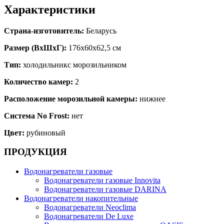
Характеристики
Страна-изготовитель:
Беларусь
Размер (ВхШхГ):
176х60х62,5 см
Тип:
холодильникс морозильником
Количество камер:
2
Расположение морозильной камеры:
нижнее
Система No Frost:
нет
Цвет:
рубиновый
ПРОДУКЦИЯ
Водонагреватели газовые
Водонагреватели газовые Innovita
Водонагреватели газовые DARINA
Водонагреватели накопительные
Водонагреватели Neoclima
Водонагреватели De Luxe