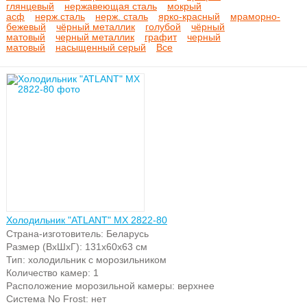
духовые шкафы
глянцевый
нержавеющая сталь
мокрый
асф
нерж.сталь
нерж. сталь
ярко-красный
мраморно-
бежевый
чёрный металлик
голубой
чёрный
матовый
черный металлик
графит
черный
матовый
насыщенный серый
Все
Встраиваемые
поверхности
Холодильник "ATLANT" МХ 2822-80
Страна-изготовитель: Беларусь
Водонагреватели
Размер (ВхШхГ): 131х60х63 см
газовые
Тип: холодильник с морозильником
Количество камер: 1
Расположение морозильной камеры: верхнее
Система No Frost: нет