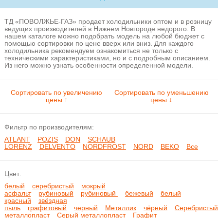
ТД «ПОВОЛЖЬЕ-ГАЗ» продает холодильники оптом и в розницу
ведущих производителей в Нижнем Новгороде недорого. В
нашем каталоге можно подобрать модель на любой бюджет с
Стиральные
помощью сортировки по цене вверх или вниз. Для каждого
машины
холодильника рекомендуем ознакомиться не только с
техническими характеристиками, но и с подробным описанием.
Из него можно узнать особенности определенной модели.
Сортировать по увеличению
Сортировать по уменьшению
цены ↑
цены ↓
Посудомоечные
Фильтр по производителям:
машины
ATLANT
POZIS
DON
SCHAUB
LORENZ
DELVENTO
NORDFROST
NORD
BEKO
Все
Цвет:
белый
серебристый
мокрый
асфальт
рубиновый
рубиновый
бежевый
белый
красный
звёздная
пыль
графитовый
черный
Металлик
чёрный
Серебристый
Встраиваемые
металлопласт
Серый металлопласт
Графит