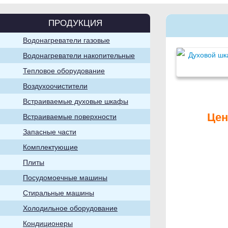
ПРОДУКЦИЯ
Водонагреватели газовые
Водонагреватели накопительные
Стиральные
машины
Тепловое оборудование
Воздухоочистители
Встраиваемые духовые шкафы
Цен
Встраиваемые поверхности
Запасные части
Комплектующие
Посудомоечные
машины
Плиты
Посудомоечные машины
Стиральные машины
Холодильное оборудование
Кондиционеры