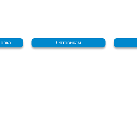
новка
Оптовикам