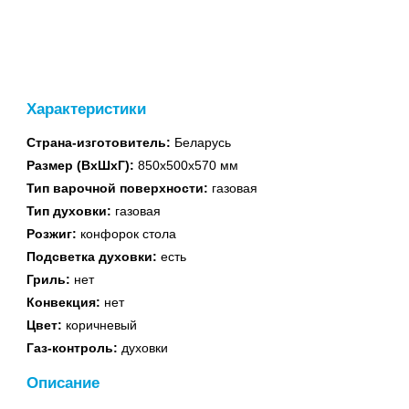
духовые шкафы
Характеристики
Страна-изготовитель:
Беларусь
Встраиваемые
Размер (ВхШхГ):
850х500х570 мм
поверхности
Тип варочной поверхности:
газовая
Тип духовки:
газовая
Розжиг:
конфорок стола
Подсветка духовки:
есть
Гриль:
нет
Конвекция:
нет
Водонагреватели
Цвет:
коричневый
газовые
Газ-контроль:
духовки
Описание