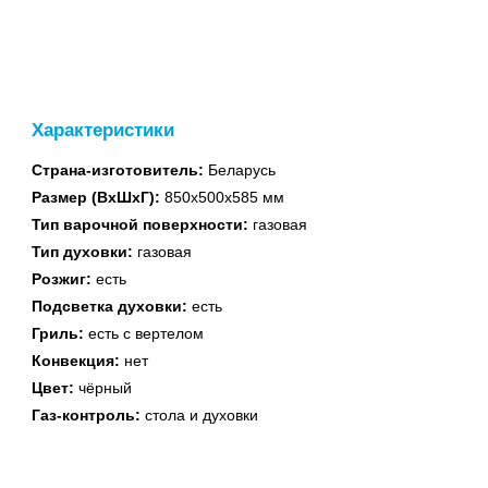
духовые шкафы
Характеристики
Страна-изготовитель:
Беларусь
Встраиваемые
Размер (ВхШхГ):
850х500х585 мм
поверхности
Тип варочной поверхности:
газовая
Тип духовки:
газовая
Розжиг:
есть
Подсветка духовки:
есть
Гриль:
есть с вертелом
Конвекция:
нет
Водонагреватели
Цвет:
чёрный
газовые
Газ-контроль:
стола и духовки