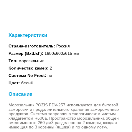
духовые шкафы
Характеристики
Страна-изготовитель:
Россия
Встраиваемые
Размер (ВхШхГ):
1680x600x615 мм
поверхности
Тип:
морозильник
Количество камер:
2
Система No Frost:
нет
Цвет:
белый
Описание
Водонагреватели
Морозильник POZIS FDV-257 используется для бытовой
газовые
заморозки и продолжительного хранения замороженных
продуктов. Система заправлена экологическим чистым
хладагентом R600а. Пространство морозильника общей
вместимостью 260 дм3 разделено на 2 камеры, каждая
имеющая по 3 корзины (ящика) и по одному лотку.