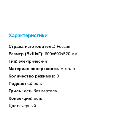
духовые шкафы
Характеристики
Страна-изготовитель:
Россия
Встраиваемые
Размер (ВхШхГ):
600х600х520 мм
поверхности
Тип:
электрический
Материал поверхности:
металл
Количество режимов:
9
Подсветка:
есть
Гриль:
есть без вертела
Конвекция:
есть
Водонагреватели
Цвет:
черный
газовые