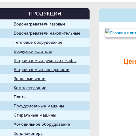
ПРОДУКЦИЯ
Водонагреватели газовые
Водонагреватели накопительные
Стиральные
машины
Тепловое оборудование
Воздухоочистители
Цен
Встраиваемые духовые шкафы
Встраиваемые поверхности
Запасные части
Комплектующие
Посудомоечные
машины
Плиты
Посудомоечные машины
Стиральные машины
Холодильное оборудование
Кондиционеры