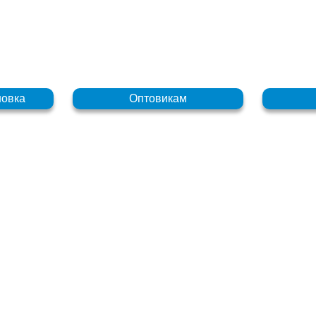
новка
Оптовикам