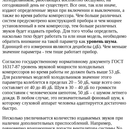
сегодняшний день не существует. Все они, так или иначе,
издают определенные звуки при включении и выключении, а
также во время работы компрессора. Чем больше различных
систем предусмотрено конструкцией прибора и чем мощнее
установленный в нем компрессор, тем больше различных
звуков будет издавать прибор. Для того чтобы определить,
насколько тихо будет работать та или иная модель, необходимо
обратить внимание на такой параметр как
уровень шума
.
Единицей его измерения являются децибелы (дБ). Чем меньше
значение параметра - тем тише работает прибор.
Согласно государственному нормативному документу ГОСТ
16317-87 уровень звуковой мощности холодильных
компрессоров во время работы не должен быть выше 53 дБ.
Для различных моделей холодильников значение этого
параметра колеблется в пределах 20 – 50 дБ, чаще всего оно
составляет от 40 до 46 дБ. Шум в 30 – 40 дБ по громкости
сопоставим с человеческим шепотом, 50 дБ – с шумом летнего
дождя. В любом случае, это незначительный фоновый шум, к
которому слуховой аппарат человека адаптируется достаточно
быстро.
Несколько увеличивается количество издаваемых звуков при
наличии дополнительных приспособлений. Например,
равномерно вращающиеся лопасти вентилятора системы No